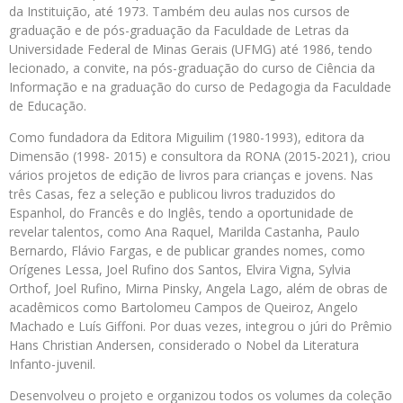
da Instituição, até 1973. Também deu aulas nos cursos de
graduação e de pós-graduação da Faculdade de Letras da
Universidade Federal de Minas Gerais (UFMG) até 1986, tendo
lecionado, a convite, na pós-graduação do curso de Ciência da
Informação e na graduação do curso de Pedagogia da Faculdade
de Educação.
Como fundadora da Editora Miguilim (1980-1993), editora da
Dimensão (1998- 2015) e consultora da RONA (2015-2021), criou
vários projetos de edição de livros para crianças e jovens. Nas
três Casas, fez a seleção e publicou livros traduzidos do
Espanhol, do Francês e do Inglês, tendo a oportunidade de
revelar talentos, como Ana Raquel, Marilda Castanha, Paulo
Bernardo, Flávio Fargas, e de publicar grandes nomes, como
Orígenes Lessa, Joel Rufino dos Santos, Elvira Vigna, Sylvia
Orthof, Joel Rufino, Mirna Pinsky, Angela Lago, além de obras de
acadêmicos como Bartolomeu Campos de Queiroz, Angelo
Machado e Luís Giffoni. Por duas vezes, integrou o júri do Prêmio
Hans Christian Andersen, considerado o Nobel da Literatura
Infanto-juvenil.
Desenvolveu o projeto e organizou todos os volumes da coleção