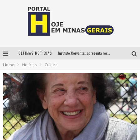
ÚLTIMAS NOTÍCIAS
Instituto Cervantes apresenta recital do alaudista mexicano Francisco Gil na série Segunda Musical
Home
Notícias
Cultura
Circuito Minas Musical chega a Sabará com show gratuito de Thiago Delegado, Nath Rodrigues e Tulio Araujo
É neste sábado: Marcelinho de Lima e Trio Virgulino agitam o Forró do Givanildo em Pedro Leopoldo
Projeta Cultura abre inscrições gratuitas em São João del-Rei para oficinas de elaboração de projetos culturais e inteligência artificial