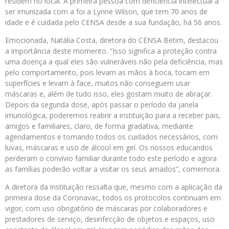
residem no local. A primeira pessoa com deficiência intelectual a
ser imunizada com a foi a Lynne Wilson, que tem 70 anos de
idade e é cuidada pelo CENSA desde a sua fundação, há 56 anos.
Emocionada, Natália Costa, diretora do CENSA Betim, destacou
a importância deste momento. “Isso significa a proteção contra
uma doença a qual eles são vulneráveis não pela deficiência, mas
pelo comportamento, pois levam as mãos à boca, tocam em
superfícies e levam à face, muitos não conseguem usar
máscaras e, além de tudo isso, eles gostam muito de abraçar.
Depois da segunda dose, após passar o período da janela
imunológica, poderemos reabrir a instituição para a receber pais,
amigos e familiares, claro, de forma gradativa, mediante
agendamentos e tomando todos os cuidados necessários, com
luvas, máscaras e uso de álcool em gel. Os nossos educandos
perderam o convívio familiar durante todo este período e agora
as famílias poderão voltar a visitar os seus amados”, comemora.
A diretora da instituição ressalta que, mesmo com a aplicação da
primeira dose da Coronavac, todos os protocolos continuam em
vigor, com uso obrigatório de máscaras por colaboradores e
prestadores de serviço, desinfecção de objetos e espaços, uso