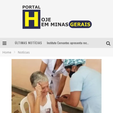
ÚLTIMAS NOTÍCIAS
Instituto Cervantes apresenta recital do alaudista mexicano Francisco Gil na série Segunda Musical
Home
Notícias
Circuito Minas Musical chega a Sabará com show gratuito de Thiago Delegado, Nath Rodrigues e Tulio Araujo
É neste sábado: Marcelinho de Lima e Trio Virgulino agitam o Forró do Givanildo em Pedro Leopoldo
Projeta Cultura abre inscrições gratuitas em São João del-Rei para oficinas de elaboração de projetos culturais e inteligência artificial