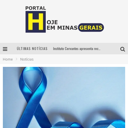
ÚLTIMAS NOTÍCIAS
Instituto Cervantes apresenta recital do alaudista mexicano Francisco Gil na série Segunda Musical
Home
Notícias
Circuito Minas Musical chega a Sabará com show gratuito de Thiago Delegado, Nath Rodrigues e Tulio Araujo
É neste sábado: Marcelinho de Lima e Trio Virgulino agitam o Forró do Givanildo em Pedro Leopoldo
Projeta Cultura abre inscrições gratuitas em São João del-Rei para oficinas de elaboração de projetos culturais e inteligência artificial