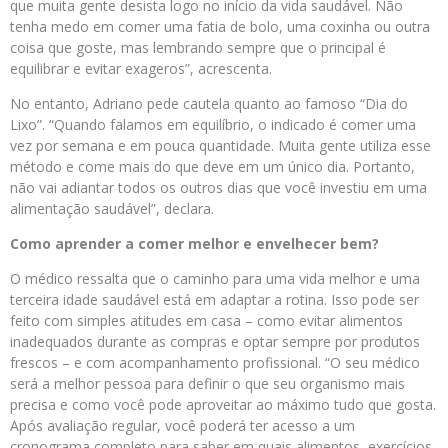
que muita gente desista logo no início da vida saudável. Não
tenha medo em comer uma fatia de bolo, uma coxinha ou outra
coisa que goste, mas lembrando sempre que o principal é
equilibrar e evitar exageros”, acrescenta.
No entanto, Adriano pede cautela quanto ao famoso “Dia do
Lixo”. “Quando falamos em equilíbrio, o indicado é comer uma
vez por semana e em pouca quantidade. Muita gente utiliza esse
método e come mais do que deve em um único dia. Portanto,
não vai adiantar todos os outros dias que você investiu em uma
alimentação saudável”, declara.
Como aprender a comer melhor e envelhecer bem?
O médico ressalta que o caminho para uma vida melhor e uma
terceira idade saudável está em adaptar a rotina. Isso pode ser
feito com simples atitudes em casa – como evitar alimentos
inadequados durante as compras e optar sempre por produtos
frescos – e com acompanhamento profissional. “O seu médico
será a melhor pessoa para definir o que seu organismo mais
precisa e como você pode aproveitar ao máximo tudo que gosta.
Após avaliação regular, você poderá ter acesso a um
cronograma completo para saber em quais alimentos, exercícios