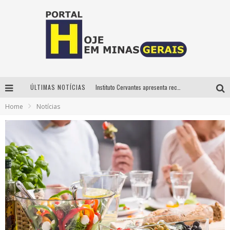
Instituto Cervantes apresenta recital do alaudista mexicano Francisco Gil na série Segunda Musical
ÚLTIMAS NOTÍCIAS
Circuito Minas Musical chega a Sabará com show gratuito de Thiago Delegado, Nath Rodrigues e Tulio Araujo
Home
Notícias
É neste sábado: Marcelinho de Lima e Trio Virgulino agitam o Forró do Givanildo em Pedro Leopoldo
Projeta Cultura abre inscrições gratuitas em São João del-Rei para oficinas de elaboração de projetos culturais e inteligência artificial