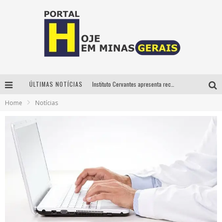
ÚLTIMAS NOTÍCIAS
Instituto Cervantes apresenta recital do alaudista mexicano Francisco Gil na série Segunda Musical
Home
Notícias
Circuito Minas Musical chega a Sabará com show gratuito de Thiago Delegado, Nath Rodrigues e Tulio Araujo
É neste sábado: Marcelinho de Lima e Trio Virgulino agitam o Forró do Givanildo em Pedro Leopoldo
Projeta Cultura abre inscrições gratuitas em São João del-Rei para oficinas de elaboração de projetos culturais e inteligência artificial