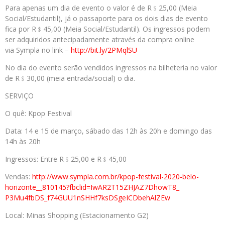
Para apenas um dia de evento o valor é de R﹩25,00 (Meia
Social/Estudantil), já o passaporte para os dois dias de evento
fica por R﹩45,00 (Meia Social/Estudantil). Os ingressos podem
ser adquiridos antecipadamente através da compra online
via Sympla no link –
http://bit.ly/2PMqlSU
No dia do evento serão vendidos ingressos na bilheteria no valor
de R﹩30,00 (meia entrada/social) o dia.
SERVIÇO
O quê: Kpop Festival
Data: 14 e 15 de março, sábado das 12h às 20h e domingo das
14h às 20h
Ingressos: Entre R﹩25,00 e R﹩45,00
Vendas:
http://www.sympla.com.br/kpop-
festival-2020-belo-
horizonte__
810145?fbclid=
IwAR2T15ZHJAZ7DhowT8_
P3Mu4fbDS_
f74GUU1nSHHf7ksDSgeICDbehAlZEw
Local: Minas Shopping (Estacionamento G2)