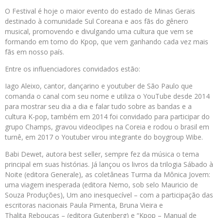
O Festival é hoje o maior evento do estado de Minas Gerais
destinado à comunidade Sul Coreana e aos fãs do gênero
musical, promovendo e divulgando uma cultura que vem se
formando em torno do Kpop, que vem ganhando cada vez mais
fãs em nosso país.
Entre os influenciadores convidados estão:
Iago Aleixo, cantor, dançarino e youtuber de São Paulo que
comanda o canal com seu nome e utiliza o YouTube desde 2014
para mostrar seu dia a dia e falar tudo sobre as bandas e a
cultura K-pop, também em 2014 foi convidado para participar do
grupo Champs, gravou videoclipes na Coreia e rodou o brasil em
turnê, em 2017 o Youtuber virou integrante do boygroup Wibe.
Babi Dewet, autora best seller, sempre fez da música o tema
principal em suas histórias. Já lançou os livros da trilogia Sábado à
Noite (editora Generale), as coletâneas Turma da Mônica Jovem:
uma viagem inesperada (editora Nemo, sob selo Mauricio de
Souza Produções), Um ano inesquecível – com a participação das
escritoras nacionais Paula Pimenta, Bruna Vieira e
Thalita Rebouças – (editora Gutenberg) e “Kpop – Manual de