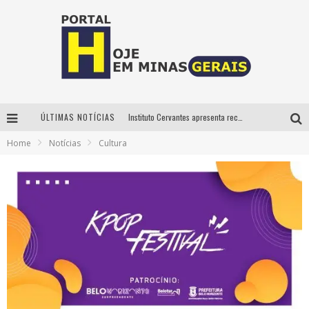
ÚLTIMAS NOTÍCIAS
Instituto Cervantes apresenta recital do alaudista mexicano Francisco Gil na série Segunda Musical
Home
Notícias
Cultura
Circuito Minas Musical chega a Sabará com show gratuito de Thiago Delegado, Nath Rodrigues e Tulio Araujo
É neste sábado: Marcelinho de Lima e Trio Virgulino agitam o Forró do Givanildo em Pedro Leopoldo
Projeta Cultura abre inscrições gratuitas em São João del-Rei para oficinas de elaboração de projetos culturais e inteligência artificial