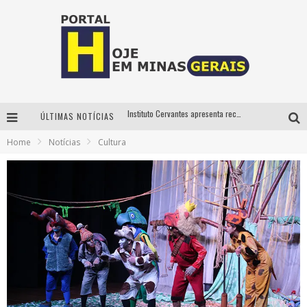
Instituto Cervantes apresenta recital do alaudista mexicano Francisco Gil na série Segunda Musical
ÚLTIMAS NOTÍCIAS
Circuito Minas Musical chega a Sabará com show gratuito de Thiago Delegado, Nath Rodrigues e Tulio Araujo
Home
Notícias
Cultura
É neste sábado: Marcelinho de Lima e Trio Virgulino agitam o Forró do Givanildo em Pedro Leopoldo
Projeta Cultura abre inscrições gratuitas em São João del-Rei para oficinas de elaboração de projetos culturais e inteligência artificial