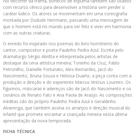
No decorrer da trama, bonecos de espuma também são usados
com recurso cênico para desenvolver a história sem perder o
caráter lúdico. Os atores se movimentam em uma coreografia
montada por Dudude Herrmann, passando uma mensagem de
que o homem está no mundo para ser feliz e viver em harmonia
com as outras criaturas.
O enredo foi inspirado nos poemas do livro homônimo do
cantor, compositor e poeta Paulinho Pedra Azul. Escrita pelo
dramaturgo Sérgio Abritta e interpretada pelos artistas de
destaque da cena artística mineira; Toninho da Cruz, Pablo
Petronilho, Danielle Fortunato, Alex Bernardes, Jacó do
Nascimento, Bruna Souza e Heloisa Duarte, a peça conta com a
produção e direção e do experiente Marcus Vinícius Loureiro. Os
figurinos, máscaras e adereços são de Jacó do Nascimento e os
cenários de Renato Falci e Ana Paola de Araújo. As composições
inéditas são do próprio Paulinho Pedra Azul e Geraldinho
Alvarenga, que também assina os arranjos e direção musical do
infantil que promete encantar a criançada mineira nesta última
apresentação da nova temporada.
FICHA TÉCNICA