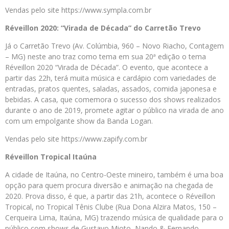
Vendas pelo site https://www.sympla.com.br
Réveillon 2020: “Virada de Década” do Carretão Trevo
Já o Carretão Trevo (Av. Colúmbia, 960 – Novo Riacho, Contagem
– MG) neste ano traz como tema em sua 20ª edição o tema
Réveillon 2020 “Virada de Década”. O evento, que acontece a
partir das 22h, terá muita música e cardápio com variedades de
entradas, pratos quentes, saladas, assados, comida japonesa e
bebidas. A casa, que comemora o sucesso dos shows realizados
durante o ano de 2019, promete agitar o público na virada de ano
com um empolgante show da Banda Logan.
Vendas pelo site https://www.zapify.com.br
Réveillon Tropical Itaúna
A cidade de Itaúna, no Centro-Oeste mineiro, também é uma boa
opção para quem procura diversão e animação na chegada de
2020. Prova disso, é que, a partir das 21h, acontece o Réveillon
Tropical, no Tropical Tênis Clube (Rua Dona Alzira Matos, 150 –
Cerqueira Lima, Itaúna, MG) trazendo música de qualidade para o
público com shows de Gustavo Mioto, Nando & Fernando,