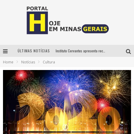
ÚLTIMAS NOTÍCIAS
Instituto Cervantes apresenta recital do alaudista mexicano Francisco Gil na série Segunda Musical
Home
Notícias
Cultura
Circuito Minas Musical chega a Sabará com show gratuito de Thiago Delegado, Nath Rodrigues e Tulio Araujo
É neste sábado: Marcelinho de Lima e Trio Virgulino agitam o Forró do Givanildo em Pedro Leopoldo
Projeta Cultura abre inscrições gratuitas em São João del-Rei para oficinas de elaboração de projetos culturais e inteligência artificial