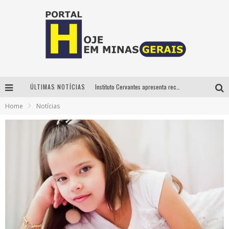
ÚLTIMAS NOTÍCIAS
Instituto Cervantes apresenta recital do alaudista mexicano Francisco Gil na série Segunda Musical
Home
Notícias
Circuito Minas Musical chega a Sabará com show gratuito de Thiago Delegado, Nath Rodrigues e Tulio Araujo
É neste sábado: Marcelinho de Lima e Trio Virgulino agitam o Forró do Givanildo em Pedro Leopoldo
Projeta Cultura abre inscrições gratuitas em São João del-Rei para oficinas de elaboração de projetos culturais e inteligência artificial