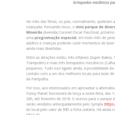
brinquedos mecânicos par
No mês das férias, os pais, normalmente, quebram a
criançada. Pensando nisso, o
mini parque de diver
Mineirão
(Avenida Coronel Oscar Paschoal, próximo
uma
programação especial
, em todo mês de janei
adultos e crianças poderão curtir momentos de lazer
ainda mais divertidas.
Entre as atrações estão, três infláveis (Super Balei
Trampolim) e mais três brinquedos mecânicos (Calham
pequenos. Tudo isso ligado ainda, à possibilidade da
contato com a um dos melhores locais para lazer de 
da Pampulha.
Por isso, aos interessados em aproveitar a alternativ
Funny Planet funcionará de terça a sexta-feira, das 
20h, até fevereiro de 2018. O acesso para o parque 
serão vendidos antecipadamente pelo Sympla (
https
do local pelo valor de R$5 a ficha unitária. Há ainda
R$15,00.