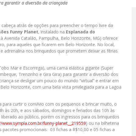
a garantir a diversão da criançada
 cabeça atrás de opções para preencher o tempo livre da
sões Funny Planet
, instalado na
Esplanada do
 à Avenida Catalão, Pampulha, Belo Horizonte, MG) oferece
ro, para aqueles que ficarem em Belo Horizonte. No local,
 e adrenalina nos brinquedos que prometem deixar as férias
a, Tobo Mar e Escorrega), uma cama elástica gigante (Super
beque, Trenzinho e Gira Gira) para garantir a diversão dos
 criança se desligar um pouco do mundo “virtual” e entrar em
Belo Horizonte, com uma bela vista privilegiada para a Lagoa
a para curtir o convívio com os pequenos e brincar muito, o
14h às 20h, e aos sábados, domingos e feriados das 10h às
é liberado ao público, porém os ingressos para os brinquedos
://www.sympla.com.br/
funny-planet__219559
) ou na bilheteria
 os pacotes promocionais: 03 fichas a R$10,00 e 05 fichas a