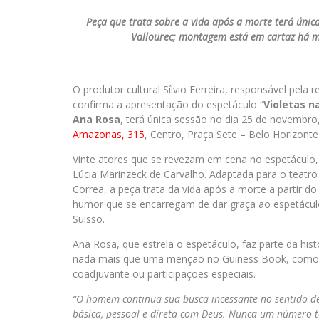
Peça que trata sobre a vida após a morte terá únic
Vallourec; montagem está em cartaz há m
O produtor cultural Sílvio Ferreira, responsável pela 
confirma a apresentação do espetáculo “
Violetas n
Ana Rosa
, terá única sessão no dia 25 de novembro,
Amazonas, 315
, Centro, Praça Sete – Belo Horizonte
Vinte atores que se revezam em cena no espetácul
Lúcia Marinzeck de Carvalho. Adaptada para o teatr
Correa, a peça trata da vida após a morte a partir d
humor que se encarregam de dar graça ao espetáculo
Suisso.
Ana Rosa, que estrela o espetáculo, faz parte da histó
nada mais que uma menção no Guiness Book, como a 
coadjuvante ou participações especiais.
“O homem continua sua busca incessante no sentido de
básica, pessoal e direta com Deus. Nunca um número t