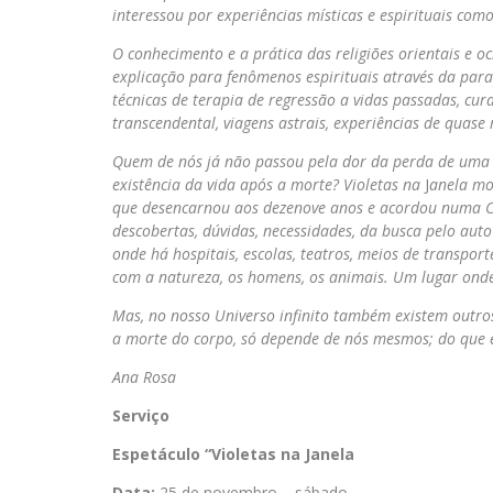
interessou por experiências místicas e espirituais co
O conhecimento e a prática das religiões orientais e 
explicação para fenômenos espirituais através da parap
técnicas de terapia de regressão a vidas passadas, cur
transcendental, viagens astrais, experiências de quase
Quem de nós já não passou pela dor da perda de uma p
existência da vida após a morte? Violetas
na
J
anela mo
que desencarnou aos dezenove anos e acordou numa Col
descobertas, dúvidas, necessidades, da busca pelo aut
onde há hospitais, escolas, teatros, meios de transpor
com a natureza, os homens, os animais. Um lugar onde é
Mas, no nosso Universo infinito também existem outros
a morte do corpo, só depende de nós mesmos; do que 
Ana 
Serviço
Espetáculo “Violetas
na
Janela
Data:
25 de novembro – sábado