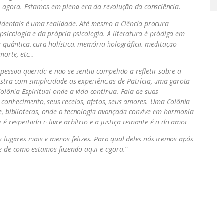
mo agora. Estamos em plena era da revolução da consciência.
ocidentais é uma realidade. Até mesmo a Ciência procura
sicologia e da própria psicologia. A literatura é pródiga em
a quântica, cura holística, memória holográfica, meditação
 morte, etc…
essoa querida e não se sentiu compelido a refletir sobre a
stra com simplicidade as experiências de Patrícia, uma garota
ônia Espiritual onde a vida continua. Fala de suas
o conhecimento, seus receios, afetos, seus amores. Uma Colônia
te, bibliotecas, onde a tecnologia avançada convive em harmonia
 respeitado o livre arbítrio e a justiça reinante é a do amor.
 lugares mais e menos felizes. Para qual deles nós iremos após
e de como estamos fazendo aqui e agora.”
Rosa