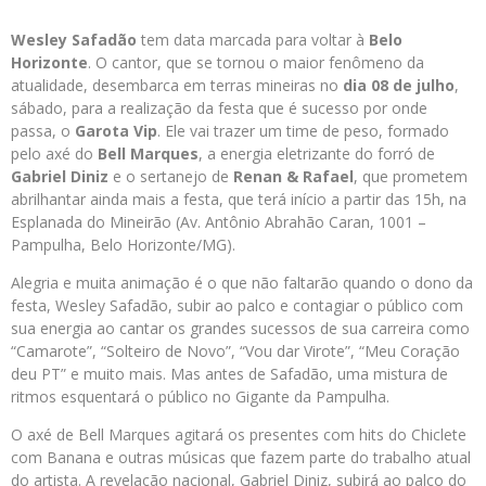
Wesley Safadão
tem data marcada para voltar à
Belo
Horizonte
. O cantor, que se tornou o maior fenômeno da
atualidade, desembarca em terras mineiras no
dia 08 de julho
,
sábado, para a realização da festa que é sucesso por onde
passa, o
Garota Vip
. Ele vai trazer um time de peso, formado
pelo axé do
Bell Marques
, a energia eletrizante do forró de
Gabriel Diniz
e o sertanejo de
Renan & Rafael
, que prometem
abrilhantar ainda mais a festa, que terá início a partir das 15h, na
Esplanada do Mineirão (Av. Antônio Abrahão Caran, 1001 –
Pampulha, Belo Horizonte/MG).
Alegria e muita animação é o que não faltarão quando o dono da
festa, Wesley Safadão, subir ao palco e contagiar o público com
sua energia ao cantar os grandes sucessos de sua carreira como
“Camarote”, “Solteiro de Novo”, “Vou dar Virote”, “Meu Coração
deu PT” e muito mais. Mas antes de Safadão, uma mistura de
ritmos esquentará o público no Gigante da Pampulha.
O axé de Bell Marques agitará os presentes com hits do Chiclete
com Banana e outras músicas que fazem parte do trabalho atual
do artista. A revelação nacional, Gabriel Diniz, subirá ao palco do