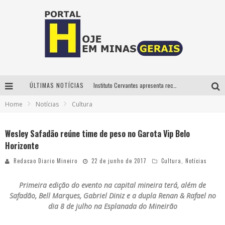
ÚLTIMAS NOTÍCIAS
Instituto Cervantes apresenta recital do alaudista mexicano Francisco Gil na série Segunda Musical
Home
Notícias
Cultura
Circuito Minas Musical chega a Sabará com show gratuito de Thiago Delegado, Nath Rodrigues e Tulio Araujo
É neste sábado: Marcelinho de Lima e Trio Virgulino agitam o Forró do Givanildo em Pedro Leopoldo
Wesley Safadão reúne time de peso no Garota Vip Belo
Horizonte
Projeta Cultura abre inscrições gratuitas em São João del-Rei para oficinas de elaboração de projetos culturais e inteligência artificial
Redacao Diario Mineiro
22 de junho de 2017
Cultura
,
Notícias
Primeira edição do evento na capital mineira terá, além de
Safadão, Bell Marques, Gabriel Diniz e a dupla Renan & Rafael no
dia 8 de julho na Esplanada do Mineirão