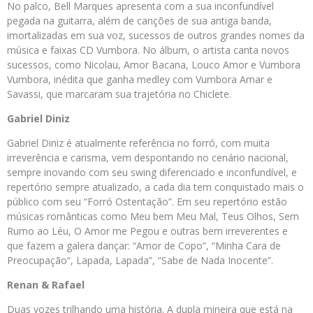
No palco, Bell Marques apresenta com a sua inconfundível
pegada na guitarra, além de canções de sua antiga banda,
imortalizadas em sua voz, sucessos de outros grandes nomes da
música e faixas CD Vumbora. No álbum, o artista canta novos
sucessos, como Nicolau, Amor Bacana, Louco Amor e Vumbora
Vumbora, inédita que ganha medley com Vumbora Amar e
Savassi, que marcaram sua trajetória no Chiclete.
Gabriel Diniz
Gabriel Diniz é atualmente referência no forró, com muita
irreverência e carisma, vem despontando no cenário nacional,
sempre inovando com seu swing diferenciado e inconfundível, e
repertório sempre atualizado, a cada dia tem conquistado mais o
público com seu “Forró Ostentação”. Em seu repertório estão
músicas românticas como Meu bem Meu Mal, Teus Olhos, Sem
Rumo ao Léu, O Amor me Pegou e outras bem irreverentes e
que fazem a galera dançar: “Amor de Copo”, “Minha Cara de
Preocupação“, Lapada, Lapada”, “Sabe de Nada Inocente”.
Renan & Rafael
Duas vozes trilhando uma história. A dupla mineira que está na