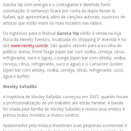
Garota Vip com energia e o contagiante e divertido forró
ostentação. O sertanejo ficará por conta da dupla Renan &
Rafael, que apresentará, além de canções autorais, sucessos de
artistas que estão entre os mais tocados nas rádios.
Os ingressos para o festival
Garota Vip
estão à venda na loja
física da Nenety Eventos, localizada no Shopping 5ª Avenida e no
site
www.nenety.com.br
. São quatro setores para a escolha do
público: Arena, Front Stage (open bar com vodka, cerveja, citrus,
refrigerante, suco e água), Lounge (open bar com whisky, vodka,
cerveja, citrus, refrigerante, suco e água) e o Camarote Golden
(open bar com whisky, vodka, cerveja, citrus, refrigerante, suco,
água e buffet).
Wesley Safadão
A trajetória de Wesley Safadão começou em 2007, quando houve
a profissionalização de um trabalho até então familiar. A banda
foi criada pela família de Wesley Safadão e reunia seus irmãos e
primos todos movidos a muitos sonhos.
Apaixonados pela música investiram suas pequenas economias e