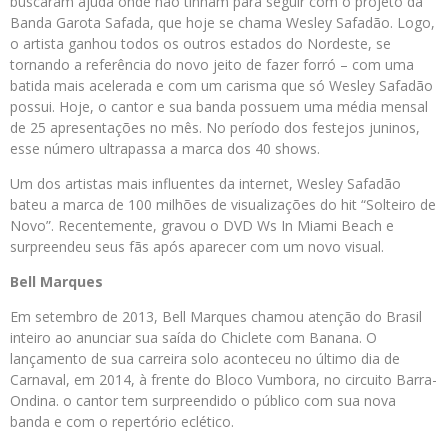
buscaram ajuda onde não tinham para seguir com o projeto da
Banda Garota Safada, que hoje se chama Wesley Safadão. Logo,
o artista ganhou todos os outros estados do Nordeste, se
tornando a referência do novo jeito de fazer forró – com uma
batida mais acelerada e com um carisma que só Wesley Safadão
possui. Hoje, o cantor e sua banda possuem uma média mensal
de 25 apresentações no mês. No período dos festejos juninos,
esse número ultrapassa a marca dos 40 shows.
Um dos artistas mais influentes da internet, Wesley Safadão
bateu a marca de 100 milhões de visualizações do hit “Solteiro de
Novo”. Recentemente, gravou o DVD Ws In Miami Beach e
surpreendeu seus fãs após aparecer com um novo visual.
Bell Marques
Em setembro de 2013, Bell Marques chamou atenção do Brasil
inteiro ao anunciar sua saída do Chiclete com Banana. O
lançamento de sua carreira solo aconteceu no último dia de
Carnaval, em 2014, à frente do Bloco Vumbora, no circuito Barra-
Ondina. o cantor tem surpreendido o público com sua nova
banda e com o repertório eclético.