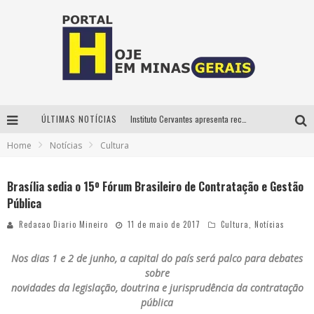
ÚLTIMAS NOTÍCIAS
Instituto Cervantes apresenta recital do alaudista mexicano Francisco Gil na série Segunda Musical
Home
Notícias
Cultura
Circuito Minas Musical chega a Sabará com show gratuito de Thiago Delegado, Nath Rodrigues e Tulio Araujo
É neste sábado: Marcelinho de Lima e Trio Virgulino agitam o Forró do Givanildo em Pedro Leopoldo
Brasília sedia o 15º Fórum Brasileiro de Contratação e Gestão
Pública
Projeta Cultura abre inscrições gratuitas em São João del-Rei para oficinas de elaboração de projetos culturais e inteligência artificial
Redacao Diario Mineiro
11 de maio de 2017
Cultura
,
Notícias
Nos dias 1 e 2 de junho, a capital do país será palco para debates
sobre
novidades da legislação, doutrina e jurisprudência da contratação
pública