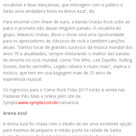
vocalistas e duas dançarinas, que interagem com o público e
farão uma verdadeira festa na Arena Azul”, diz.
Para encerrar com chave de ouro, a banda Urutau Rock sobe ao
palco e promete não deixar ninguém parado. O vocalista do
grupo, Mauricio Urutau, disse o show será uma oportunidade
para os apreciadores de clássicos do rock e também canções
atuais. “Vamos tocar de grandes sucessos da música mundial dos
anos 70 a atualidades, sempre misturando o melhor das bandas
de renome no rock mundial, como The Who, Led Zepellin, Rolling
Stones, Barão vermelho, Legião Urbana e muito mais”, explica o
músico, que tem em sua bagagem mais de 25 anos de
experiência musical.
Os ingressos para o Carna Rock Folia 2017 estão à venda nas
Padarias Pão Mais e online pelo site da
Sympla:
www.sympla.com.br
/carnarock.
Arena Azul
A Arena Azul foi criada com o intuito de ser uma excelente opção
para eventos de pequeno e médio porte na cidade de Santa