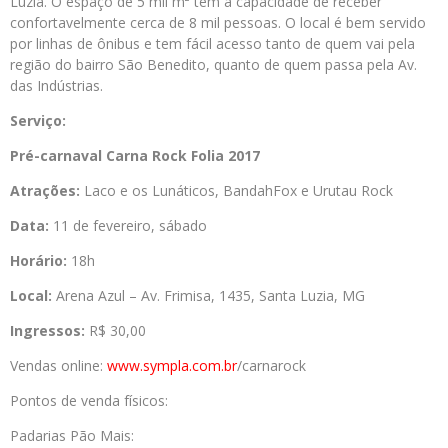
Luzia. O espaço de 5 mil m² tem a capacidade de receber
confortavelmente cerca de 8 mil pessoas. O local é bem servido
por linhas de ônibus e tem fácil acesso tanto de quem vai pela
região do bairro São Benedito, quanto de quem passa pela Av.
das Indústrias.
Serviço:
Pré-carnaval Carna Rock Folia 2017
Atrações:
Laco e os Lunáticos, BandahFox e Urutau Rock
Data:
11 de fevereiro, sábado
Horário:
18h
Local:
Arena Azul – Av. Frimisa, 1435, Santa Luzia, MG
Ingressos:
R$ 30,00
Vendas online:
www.sympla.com.br
/carnarock
Pontos de venda físicos:
Padarias Pão Mais: