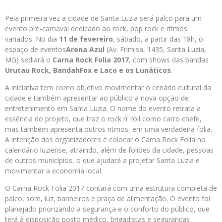
Pela primeira vez a cidade de Santa Luzia será palco para um
evento pré-carnaval dedicado ao rock, pop rock e ritmos
variados. No dia
11 de fevereiro
, sábado, a partir das 18h, o
espaço de eventos
Arena Azul
(Av. Frimisa, 1435, Santa Luzia,
MG) sediará o
Carna Rock Folia 2017
, com shows das bandas
Urutau Rock, BandahFox e Laco e os Lunáticos
.
A iniciativa tem como objetivo movimentar o cenário cultural da
cidade e também apresentar ao público a nova opção de
entretenimento em Santa Luzia. O nome do evento retrata a
essência do projeto, que traz o rock n’ roll como carro chefe,
mas também apresenta outros ritmos, em uma verdadeira folia.
A intenção dos organizadores é colocar o Carna Rock Folia no
calendário luziense, atraindo, além de foliões da cidade, pessoas
de outros municípios, o que ajudará a projetar Santa Luzia e
movimentar a economia local.
O Carna Rock Folia 2017 contará com uma estrutura completa de
palco, som, luz, banheiros e praça de alimentação. O evento foi
planejado priorizando a segurança e o conforto do público, que
terá à disposição posto médico, brigadistas e seguranças