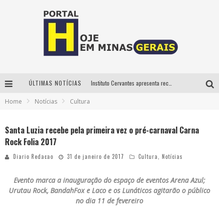
ÚLTIMAS NOTÍCIAS
Instituto Cervantes apresenta recital do alaudista mexicano Francisco Gil na série Segunda Musical
Home
Notícias
Cultura
Circuito Minas Musical chega a Sabará com show gratuito de Thiago Delegado, Nath Rodrigues e Tulio Araujo
É neste sábado: Marcelinho de Lima e Trio Virgulino agitam o Forró do Givanildo em Pedro Leopoldo
Santa Luzia recebe pela primeira vez o pré-carnaval Carna
Rock Folia 2017
Projeta Cultura abre inscrições gratuitas em São João del-Rei para oficinas de elaboração de projetos culturais e inteligência artificial
Diario Redacao
31 de janeiro de 2017
Cultura
,
Notícias
Evento marca a inauguração do espaço de eventos Arena Azul;
Urutau Rock, BandahFox e Laco e os Lunáticos agitarão o público
no dia 11 de fevereiro