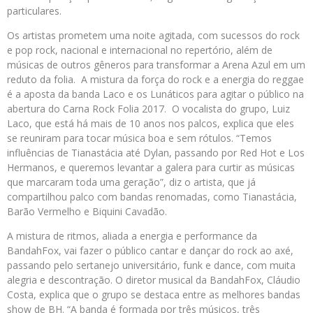
particulares.
Os artistas prometem uma noite agitada, com sucessos do rock
e pop rock, nacional e internacional no repertório, além de
músicas de outros gêneros para transformar a Arena Azul em um
reduto da folia. A mistura da força do rock e a energia do reggae
é a aposta da banda Laco e os Lunáticos para agitar o público na
abertura do Carna Rock Folia 2017. O vocalista do grupo, Luiz
Laco, que está há mais de 10 anos nos palcos, explica que eles
se reuniram para tocar música boa e sem rótulos. “Temos
influências de Tianastácia até Dylan, passando por Red Hot e Los
Hermanos, e queremos levantar a galera para curtir as músicas
que marcaram toda uma geração”, diz o artista, que já
compartilhou palco com bandas renomadas, como Tianastácia,
Barão Vermelho e Biquini Cavadão.
A mistura de ritmos, aliada a energia e performance da
BandahFox, vai fazer o público cantar e dançar do rock ao axé,
passando pelo sertanejo universitário, funk e dance, com muita
alegria e descontração. O diretor musical da BandahFox, Cláudio
Costa, explica que o grupo se destaca entre as melhores bandas
show de BH. “A banda é formada por três músicos, três