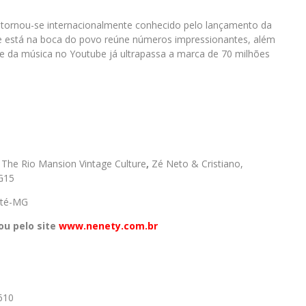
, tornou-se internacionalmente conhecido pelo lançamento da
e está na boca do povo reúne números impressionantes, além
lipe da música no Youtube já ultrapassa a marca de 70 milhões
The Rio Mansion Vintage Culture
,
Zé Neto & Cristiano,
G15
eté-MG
ou pelo site
www.nenety.com.br
610