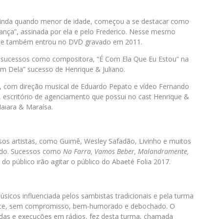
Ainda quando menor de idade, começou a se destacar como
nça”, assinada por ela e pelo Frederico. Nesse mesmo
 que também entrou no DVD gravado em 2011.
 sucessos como compositora, “É Com Ela Que Eu Estou” na
Bem Dela” sucesso de Henrique & Juliano.
 com direção musical de Eduardo Pepato e vídeo Fernando
w, escritório de agenciamento que possui no cast Henrique &
aiara & Maraísa.
sos artistas, como Guimê, Wesley Safadão, Livinho e muitos
ado. Sucessos como
Na Farra, Vamos Beber, Malandramente,
do público irão agitar o público do Abaeté Folia 2017.
úsicos influenciada pelos sambistas tradicionais e pela turma
nte, sem compromisso, bem-humorado e debochado. O
endas e execuções em rádios, fez desta turma, chamada