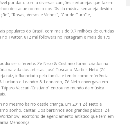
ável por dar o tom a diversas canções sertanejas que fazem
anhou destaque no meio dos fãs da música sertaneja devido
ão”, “Rosas, Versos e Vinhos”, “Cor de Ouro” e,
s populares do Brasil, com mais de 9,7 milhões de curtidas
 no Twitter, 812 mil followers no Instagram e mais de 175
podia ser diferente. Zé Neto & Cristiano foram criados na
ória na vida dos artistas. José Toscano Martins Neto (Zé
a raiz, influenciado pela família e tendo como referência
 & Luciano e Leandro & Leonardo, Zé Neto enxergava em
eu Táparo Vaccari (Cristiano) entrou no mundo da música
ais.
m no mesmo bairro desde criança. Em 2011 Zé Neto e
esmo sonho, cantar. Dos barzinhos aos grandes palcos, Zé
 WorkShow, escritório de agenciamento artístico que tem em
arília Mendonça.