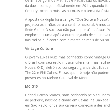
Os irmãos goianos Matheus e Kauan, são os novos que
da dupla começou oficialmente em 2011, quando fora
Country tocando músicas autorais e o tema da festa
A aposta da dupla foi a canção “Que Sorte a Nossa”
projetou os irmãos para o cenário nacional. A músic
Rede Globo. O sucesso não parou por aí, as faixas 
emplacadas uma após a outra, seguida de sua nova m
nas rádios e já conta com a marca de mais de 50 milh
Vintage Culture
O jovem Lukas Ruiz, mas conhecido como Vintage Cul
o Brasil com seu estilo musical diferente, mas fac
House. O DJ eletrônico conseguiu grande visibilidad
The XX e Phil Collins. Faixas que até hoje não podem
presentes no Melhor Carnaval de Minas.
MC G15
Gabriel Paixão Soares, mais conhecido pelo seu no
de pedreiro, nascido e criado em Caxias, na Baixada
em São Paulo, onde sua carreira começou a deslanc