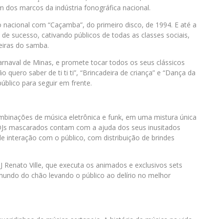
dos marcos da indústria fonográfica nacional.
o nacional com “Caçamba”, do primeiro disco, de 1994. E até a
de sucesso, cativando públicos de todas as classes sociais,
eiras do samba.
rnaval de Minas, e promete tocar todos os seus clássicos
 quero saber de ti ti ti”, “Brincadeira de criança” e “Dança da
blico para seguir em frente.
mbinações de música eletrônica e funk, em uma mistura única
 DJs mascarados contam com a ajuda dos seus inusitados
 interação com o público, com distribuição de brindes
Renato Ville, que executa os animados e exclusivos sets
undo do chão levando o público ao delírio no melhor