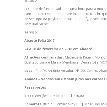
artístico.
O cantor de funk ousadia, de uma hora para a outra
canção “Deu Onda”, em novembro de 2016. O hit qu
de ser topo da playlist mundial do Spotify, o videoc
de visualizações.
Serviço:
Abaeté Folia 2017
24 a 28 de fevereiro de 2016 em Abaeté
Atrações confirmadas:
Matheus & Kauan, Molejo, 
Gusttavo Lima e Marília Mendonça, Dennis DJ e MC 
Local:
Rua Dr. Antônio Amador, Nº120, Centro, Aba
Abadás – Vendas em 6 x sem juros nos cartões 
Passaportes
Bloco VIP:
(festas + boate): R$ 210,00
Camarote Oficial:
Feminino R$510 | Masculino R$ 