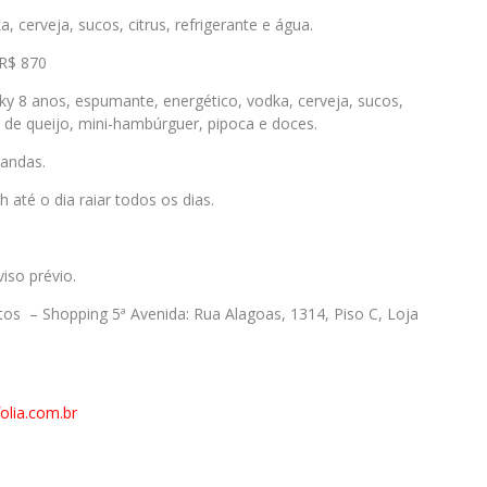
 cerveja, sucos, citrus, refrigerante e água.
R$ 870
ky 8 anos, espumante, energético, vodka, cerveja, sucos,
o de queijo, mini-hambúrguer, pipoca e doces.
andas.
até o dia raiar todos os dias.
so prévio.
os – Shopping 5ª Avenida: Rua Alagoas, 1314, Piso C, Loja
lia.com.br