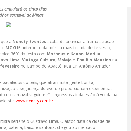
os embalará os cinco dias
elhor carnaval de Minas
É que a
Nenety Eventos
acaba de anunciar a última atração
: o
MC G15
, intérprete da música mais tocada deste verão,
 palco 360º da festa com
Matheus e Kauan
,
Marília
tavo Lima, Vintage Culture
,
Molejo
e
The Rio Mansion
na
 fevereiro
no Campo do Abaeté (Rua Dr. Antônio Amador,
e badalados do país, que atrai muita gente bonita,
rganização e segurança do evento proporcionam experiências
do no carnaval seguinte. Os ingressos ainda estão à venda na
pelo site
www.nenety.com.br
.
rtista sertanejo Gusttavo Lima. O autodidata da cidade de
tarra, bateria, baixo e sanfona, chegou ao mercado