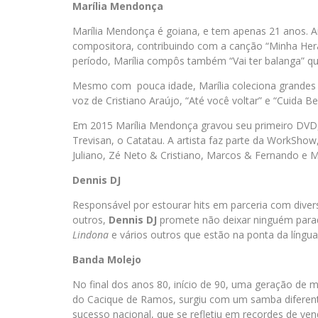
Marília Mendonça
Marília Mendonça é goiana, e tem apenas 21 anos. 
compositora, contribuindo com a canção “Minha Hera
período, Marília compôs também “Vai ter balanga”
Mesmo com pouca idade, Marília coleciona grandes
voz de Cristiano Araújo, “Até você voltar” e “Cuida 
Em 2015 Marília Mendonça gravou seu primeiro DVD,
Trevisan, o Catatau. A artista faz parte da WorkSho
Juliano, Zé Neto & Cristiano, Marcos & Fernando e M
Dennis DJ
Responsável por estourar hits em parceria com diver
outros,
Dennis DJ
promete não deixar ninguém par
Lindona
e vários outros que estão na ponta da língua 
Banda Molejo
No final dos anos 80, início de 90, uma geração de m
do Cacique de Ramos, surgiu com um samba difere
sucesso nacional, que se refletiu em recordes de v