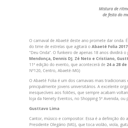
Mistura de ritm
de festa do m
O carnaval de Abaeté deste ano promete dar onda. 
do time de estrelas que agitará o
Abaeté Folia 2017
“Deu Onda”. O funkeiro de apenas 18 anos dividirá o
Mendonça,
Dennis DJ
,
Zé Neto e Cristiano, Gust
11ª edição do evento, que acontecerá de
24 a 28 de
Nº120, Centro, Abaeté-MG)
O Abaeté Folia é um dos carnavais mais tradicionais 
principalmente jovens universitários. A excelente o
inesquecíveis aos foliões, que sempre acabam voltan
loja da Nenety Eventos, no Shopping 5ª Avenida, ou 
Gusttavo Lima
Cantor, músico e compositor. Essa é a definição do a
Presidente Olegário (MG), que toca violão, viola, gui