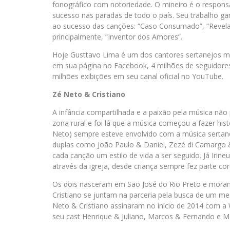
fonográfico com notoriedade. O mineiro é o respons
sucesso nas paradas de todo o país. Seu trabalho g
ao sucesso das canções: “Caso Consumado”, “Revelaç
principalmente, “Inventor dos Amores”.
Hoje Gusttavo Lima é um dos cantores sertanejos mai
em sua página no Facebook, 4 milhões de seguidores
milhões exibições em seu canal oficial no YouTube.
Zé Neto & Cristiano
A infância compartilhada e a paixão pela música não 
zona rural e foi lá que a música começou a fazer hist
Neto) sempre esteve envolvido com a música sertanej
duplas como João Paulo & Daniel, Zezé di Camargo
cada canção um estilo de vida a ser seguido. Já Irin
através da igreja, desde criança sempre fez parte cor
Os dois nasceram em São José do Rio Preto e mora
Cristiano se juntam na parceria pela busca de um m
Neto & Cristiano assinaram no início de 2014 com a
seu cast Henrique & Juliano, Marcos & Fernando e M