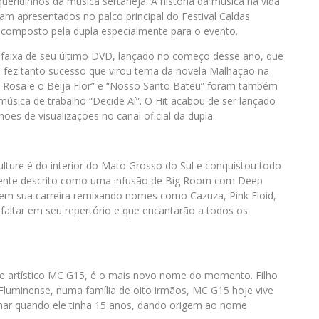
ridinhos da música sertaneja. A história da música na vida
m apresentados no palco principal do Festival Caldas
 composto pela dupla especialmente para o evento.
, faixa de seu último DVD, lançado no começo desse ano, que
a fez tanto sucesso que virou tema da novela Malhação na
“A Rosa e o Beija Flor” e “Nosso Santo Bateu” foram também
úsica de trabalho “Decide Aí”. O Hit acabou de ser lançado
ões de visualizações no canal oficial da dupla.
ture é do interior do Mato Grosso do Sul e conquistou todo
ilmente descrito como uma infusão de Big Room com Deep
e em sua carreira remixando nomes como Cazuza, Pink Floid,
 faltar em seu repertório e que encantarão a todos os
me artístico MC G15, é o mais novo nome do momento. Filho
 Fluminense, numa família de oito irmãos, MC G15 hoje vive
har quando ele tinha 15 anos, dando origem ao nome