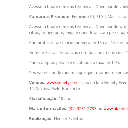
Acesso à boate e festas temáticas. Open bar de vodka,
Camarote Premium:
Feminino R$ 710 | Masculino 
Acesso à boate e festas temáticas. Open bar de whis
citrus, refrigerante, água e open food com pizza, pã
Camarotes terão funcionamento de 18h às 1h com b
Boate e Festas Temáticas com funcionamento das 1h 
Para compras pelo site é cobrada a taxa de 10%.
*os valores pode mudar a qualquer momento sem avi
Vendas:
www.nenety.com.br
ou na loja Nenety Event
16, Savassi, Belo Horizonte
Classificação:
18 anos
Mais informações:
(31) 3281 2737
ou
www.abaetefo
Realização:
Nenety Eventos