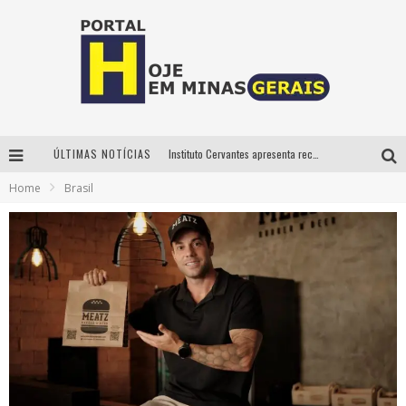
ÚLTIMAS NOTÍCIAS
Instituto Cervantes apresenta recital do alaudista mexicano Francisco Gil na série Segunda Musical
Home
Brasil
Circuito Minas Musical chega a Sabará com show gratuito de Thiago Delegado, Nath Rodrigues e Tulio Araujo
É neste sábado: Marcelinho de Lima e Trio Virgulino agitam o Forró do Givanildo em Pedro Leopoldo
Projeta Cultura abre inscrições gratuitas em São João del-Rei para oficinas de elaboração de projetos culturais e inteligência artificial