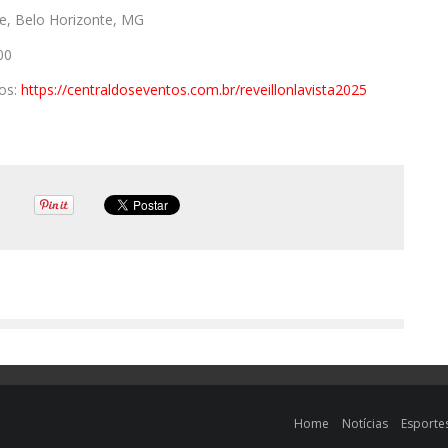
re, Belo Horizonte, MG
00
tos:
https://
centraldoseventos.com.br/
reveillonlavista2025
Home
Notícias
Esporte