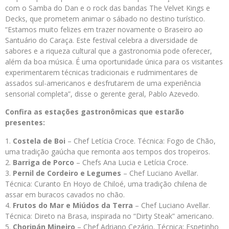
com o Samba do Dan e o rock das bandas The Velvet Kings e
Decks, que prometem animar o sábado no destino turístico.
“Estamos muito felizes em trazer novamente o Braseiro ao
Santuário do Caraça. Este festival celebra a diversidade de
sabores e a riqueza cultural que a gastronomia pode oferecer,
além da boa música. É uma oportunidade única para os visitantes
experimentarem técnicas tradicionais e rudmimentares de
assados sul-americanos e desfrutarem de uma experiência
sensorial completa”, disse o gerente geral, Pablo Azevedo.
Confira as estações gastronômicas que estarão
presentes:
Costela de Boi
– Chef Letícia Croce. Técnica: Fogo de Chão,
uma tradição gaúcha que remonta aos tempos dos tropeiros.
Barriga de Porco
– Chefs Ana Lucia e Letícia Croce.
Pernil de Cordeiro e Legumes
– Chef Luciano Avellar.
Técnica: Curanto En Hoyo de Chiloé, uma tradição chilena de
assar em buracos cavados no chão.
Frutos do Mar e Miúdos da Terra
– Chef Luciano Avellar.
Técnica: Direto na Brasa, inspirada no “Dirty Steak” americano.
Choripán Mineiro
– Chef Adriano Cezário. Técnica: Espetinho