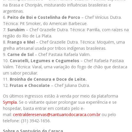
na Brasa e Choripán, misturando influências brasileiras e
argentinas.
Peito de Boi e Costelinha de Porco
– Chef Vinícius Dutra.
Técnica: Pit Smoker, do American Barbecue.
Surubim
– Chef Grazielle Dutra. Técnica: Parrilla, com raízes na
região do Rio de La Plata.
Frango e Mel
– Chef Grazielle Dutra. Técnica: Moquém, uma
grelha artesanal usada por tribos indígenas brasileiras.
Carne de Sol
– Chef Pastaia Rafaela Valim.
Cavatelli, Legumes e Cogumelos
– Chef Rafaela Pastaia
Valim. Técnica: Varal, uma variação do fogo de chão que destaca
um sabor peculiar.
Broinha de Cenoura e Doce de Leite.
Frutas e Chocolate
– Chef Juliana Dutra.
Os últimos ingressos estão à venda por meio da plataforma
Sympla.
Se o visitante quiser prolongar sua experiência e se
hospedar, basta entrar em contato pelo e-
mail:
centraldereservas@santuariodocaraca.com.br
ou pelo
telefone: (31) 3942-1656.
Sobre o Santuário do Caraça