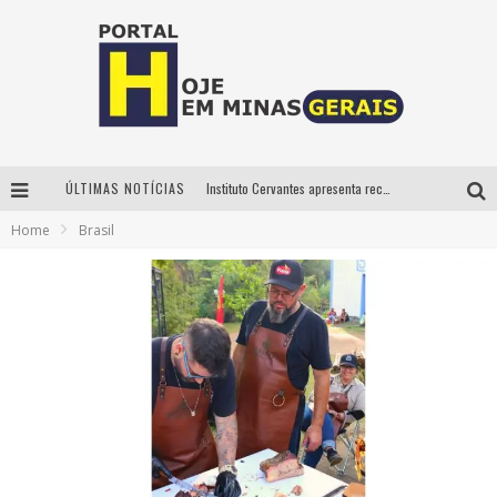
ÚLTIMAS NOTÍCIAS
Instituto Cervantes apresenta recital do alaudista mexicano Francisco Gil na série Segunda Musical
Home
Brasil
Circuito Minas Musical chega a Sabará com show gratuito de Thiago Delegado, Nath Rodrigues e Tulio Araujo
É neste sábado: Marcelinho de Lima e Trio Virgulino agitam o Forró do Givanildo em Pedro Leopoldo
Projeta Cultura abre inscrições gratuitas em São João del-Rei para oficinas de elaboração de projetos culturais e inteligência artificial