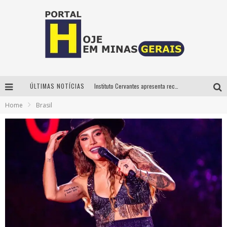
ÚLTIMAS NOTÍCIAS
Instituto Cervantes apresenta recital do alaudista mexicano Francisco Gil na série Segunda Musical
Home
Brasil
Circuito Minas Musical chega a Sabará com show gratuito de Thiago Delegado, Nath Rodrigues e Tulio Araujo
É neste sábado: Marcelinho de Lima e Trio Virgulino agitam o Forró do Givanildo em Pedro Leopoldo
Projeta Cultura abre inscrições gratuitas em São João del-Rei para oficinas de elaboração de projetos culturais e inteligência artificial