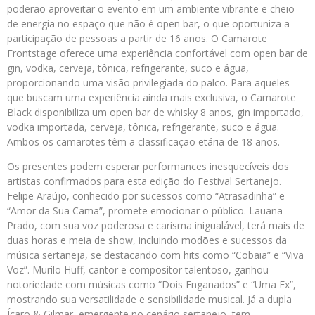
poderão aproveitar o evento em um ambiente vibrante e cheio
de energia no espaço que não é open bar, o que oportuniza a
participação de pessoas a partir de 16 anos. O Camarote
Frontstage oferece uma experiência confortável com open bar de
gin, vodka, cerveja, tônica, refrigerante, suco e água,
proporcionando uma visão privilegiada do palco. Para aqueles
que buscam uma experiência ainda mais exclusiva, o Camarote
Black disponibiliza um open bar de whisky 8 anos, gin importado,
vodka importada, cerveja, tônica, refrigerante, suco e água.
Ambos os camarotes têm a classificação etária de 18 anos.
Os presentes podem esperar performances inesquecíveis dos
artistas confirmados para esta edição do Festival Sertanejo.
Felipe Araújo, conhecido por sucessos como “Atrasadinha” e
“Amor da Sua Cama”, promete emocionar o público. Lauana
Prado, com sua voz poderosa e carisma inigualável, terá mais de
duas horas e meia de show, incluindo modões e sucessos da
música sertaneja, se destacando com hits como “Cobaia” e “Viva
Voz”. Murilo Huff, cantor e compositor talentoso, ganhou
notoriedade com músicas como “Dois Enganados” e “Uma Ex”,
mostrando sua versatilidade e sensibilidade musical. Já a dupla
Ícaro & Gilmar, emergente no cenário sertanejo, tem