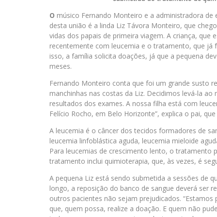
O
músico Fernando Monteiro e a administradora de e
desta união é a linda Liz Távora Monteiro, que cheg
vidas dos papais de primeira viagem. A criança, que e
recentemente com leucemia e o tratamento, que já fo
isso, a família solicita doações, já que a pequena d
meses.
Fernando Monteiro conta que foi um grande susto r
manchinhas nas costas da Liz. Decidimos levá-la ao
resultados dos exames. A nossa filha está com leuce
Felício Rocho, em Belo Horizonte”, explica o pai, 
A leucemia é o câncer dos tecidos formadores de sa
leucemia linfoblástica aguda, leucemia mieloide aguda
Para leucemias de crescimento lento, o tratamento p
tratamento inclui quimioterapia, que, às vezes, é segu
A pequena Liz está sendo submetida a sessões de q
longo, a reposição do banco de sangue deverá ser re
outros pacientes não sejam prejudicados. “Estamos p
que, quem possa, realize a doação. E quem não puder