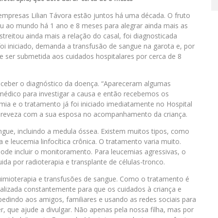
mpresas Lilian Távora estão juntos há uma década. O fruto
ou ao mundo há 1 ano e 8 meses para alegrar ainda mais as
streitou ainda mais a relação do casal, foi diagnosticada
i iniciado, demanda a transfusão de sangue na garota e, por
eve ser submetida aos cuidados hospitalares por cerca de 8
eceber o diagnóstico da doença. “Apareceram algumas
 médico para investigar a causa e então recebemos os
mia e o tratamento já foi iniciado imediatamente no Hospital
que reveza com a sua esposa no acompanhamento da criança.
ngue, incluindo a medula óssea. Existem muitos tipos, como
 e leucemia linfocítica crônica. O tratamento varia muito.
ode incluir o monitoramento. Para leucemias agressivas, o
ida por radioterapia e transplante de células-tronco.
uimioterapia e transfusões de sangue. Como o tratamento é
alizada constantemente para que os cuidados à criança e
edindo aos amigos, familiares e usando as redes sociais para
, que ajude a divulgar. Não apenas pela nossa filha, mas por