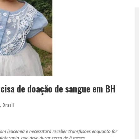
recisa de doação de sangue em BH
,
Brasil
om leucemia e necessitará receber transfusões enquanto for
oterapia, que deve durar cerca de 8 meses