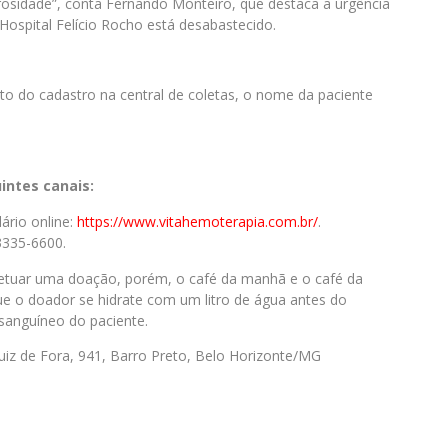
osidade”, conta Fernando Monteiro, que destaca a urgência
Hospital Felício Rocho está desabastecido.
 do cadastro na central de coletas, o nome da paciente
intes canais:
ário online:
https://www.vitahemoterapia.
com.br/
.
 3335-6600.
fetuar uma doação, porém, o café da manhã e o café da
 o doador se hidrate com um litro de água antes do
sanguíneo do paciente.
uiz de Fora, 941, Barro Preto, Belo Horizonte/MG