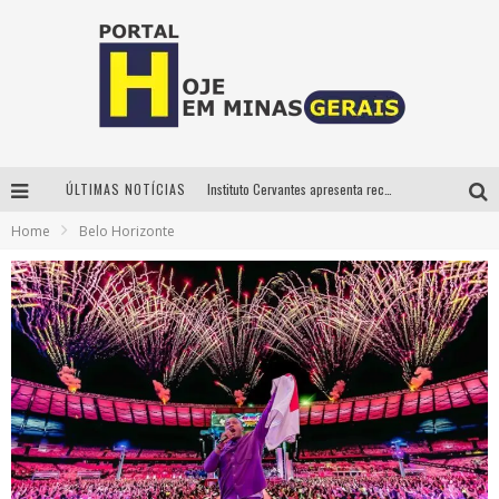
ÚLTIMAS NOTÍCIAS
Instituto Cervantes apresenta recital do alaudista mexicano Francisco Gil na série Segunda Musical
Home
Belo Horizonte
Circuito Minas Musical chega a Sabará com show gratuito de Thiago Delegado, Nath Rodrigues e Tulio Araujo
É neste sábado: Marcelinho de Lima e Trio Virgulino agitam o Forró do Givanildo em Pedro Leopoldo
Projeta Cultura abre inscrições gratuitas em São João del-Rei para oficinas de elaboração de projetos culturais e inteligência artificial