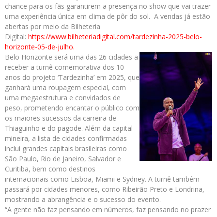
chance para os fãs garantirem a presença no show que vai trazer
uma experiência única em clima de pôr do sol. A vendas já estão
abertas por meio da Bilheteria
Digital:
https://www.bilheteriadigital.
com/tardezinha-2025-belo-
horizonte-05-de-julho.
Belo Horizonte será uma das 26 cidades a
receber a turnê comemorativa dos 10
anos do projeto ‘Tardezinha’ em 2025, que
ganhará uma roupagem especial, com
uma megaestrutura e convidados de
peso, prometendo encantar o público com
os maiores sucessos da carreira de
Thiaguinho e do pagode. Além da capital
mineira, a lista de cidades confirmadas
inclui grandes capitais brasileiras como
São Paulo, Rio de Janeiro, Salvador e
Curitiba, bem como destinos
internacionais como Lisboa, Miami e Sydney. A turnê também
passará por cidades menores, como Ribeirão Preto e Londrina,
mostrando a abrangência e o sucesso do evento.
“A gente não faz pensando em números, faz pensando no prazer