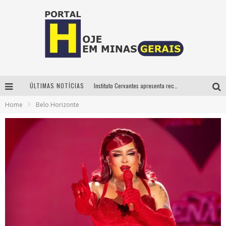
ÚLTIMAS NOTÍCIAS
Instituto Cervantes apresenta recital do alaudista mexicano Francisco Gil na série Segunda Musical
Home
Belo Horizonte
Circuito Minas Musical chega a Sabará com show gratuito de Thiago Delegado, Nath Rodrigues e Tulio Araujo
É neste sábado: Marcelinho de Lima e Trio Virgulino agitam o Forró do Givanildo em Pedro Leopoldo
Projeta Cultura abre inscrições gratuitas em São João del-Rei para oficinas de elaboração de projetos culturais e inteligência artificial