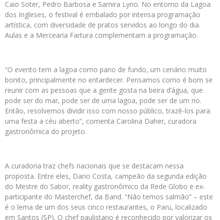
Caio Soter, Pedro Barbosa e Samira Lyrio. No entorno da Lagoa
dos Ingleses, o festival é embalado por intensa programação
artística, com diversidade de pratos servidos ao longo do dia.
Aulas e a Mercearia Fartura complementam a programação.
“O evento tem a lagoa como pano de fundo, um cenário muito
bonito, principalmente no entardecer. Pensamos como é bom se
reunir com as pessoas que a gente gosta na beira d’água, que
pode ser do mar, pode ser de uma lagoa, pode ser de um rio.
Então, resolvemos dividir isso com nosso público, trazê-los para
uma festa a céu aberto”, comenta Carolina Daher, curadora
gastronômica do projeto.
A curadoria traz chefs nacionais que se destacam nessa
proposta. Entre eles, Dario Costa, campeão da segunda edição
do Mestre do Sabor, reality gastronômico da Rede Globo e ex-
participante do Masterchef, da Band. “Não temos salmão” – este
é o lema de um dos seus cinco restaurantes, o Paru, localizado
em Santos (SP). O chef paulistano é reconhecido por valorizar os