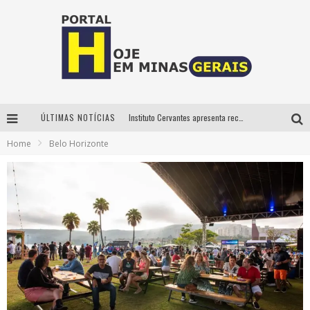
ÚLTIMAS NOTÍCIAS
Instituto Cervantes apresenta recital do alaudista mexicano Francisco Gil na série Segunda Musical
Home
Belo Horizonte
Circuito Minas Musical chega a Sabará com show gratuito de Thiago Delegado, Nath Rodrigues e Tulio Araujo
É neste sábado: Marcelinho de Lima e Trio Virgulino agitam o Forró do Givanildo em Pedro Leopoldo
Projeta Cultura abre inscrições gratuitas em São João del-Rei para oficinas de elaboração de projetos culturais e inteligência artificial