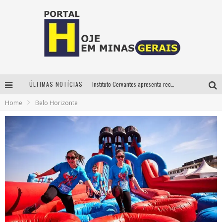
ÚLTIMAS NOTÍCIAS
Instituto Cervantes apresenta recital do alaudista mexicano Francisco Gil na série Segunda Musical
Home
Belo Horizonte
Circuito Minas Musical chega a Sabará com show gratuito de Thiago Delegado, Nath Rodrigues e Tulio Araujo
É neste sábado: Marcelinho de Lima e Trio Virgulino agitam o Forró do Givanildo em Pedro Leopoldo
Projeta Cultura abre inscrições gratuitas em São João del-Rei para oficinas de elaboração de projetos culturais e inteligência artificial