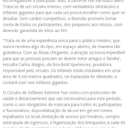
escorregadores e pula-pulas. Mas, a Extreme Fun vai muito além.
Trata-se de um circuito imenso, com verdadeiros obstáculos e
infláveis gigantes para que cada um possa escolher como quer se
desafiar. Sem caráter competitivo, a diversão promete tomar
conta de todos os participantes, dos pequenos aos idosos, com
diversão garantida do início ao fim.
“Trata-se de uma experiência única para o público mineiro, que
nunca recebeu algo do tipo, em espaço aberto, de maneira tão
grandiosa. Com as férias chegando, a atração se torna imperdível
para que as pessoas possam se divertir entre amigos e família”,
ressalta Carlos Magno, da Box.Bold Xperiences, produtora
responsável pelo circuito. Os infláveis estão instalados em uma
área de 3 mil metros quadrados, na Esplanada do Mineirão, e
contará com seis infláveis gigantes.
O Circuito de Infláveis Extreme Fun conta com protocolos de
saúde e distanciamento que são necessários para este período,
como o uso obrigatório de máscara para todos os participantes
e funcionários, disponibilização de álcool em gel em totens
espalhados no local, limitação de acesso por horários, compra
antecipada de ingressos, e higienização dos brinquedos a cada 60